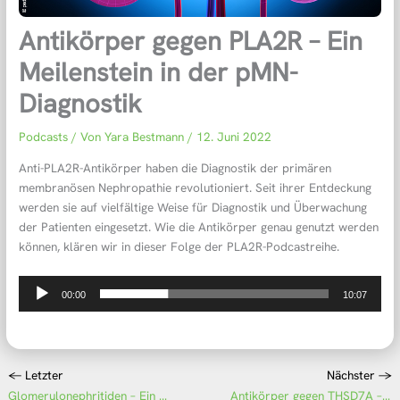
Antikörper gegen PLA2R – Ein
Meilenstein in der pMN-
Diagnostik
Podcasts
/ Von
Yara Bestmann
/
12. Juni 2022
Anti-PLA2R-Antikörper haben die Diagnostik der primären
membranösen Nephropathie revolutioniert. Seit ihrer Entdeckung
werden sie auf vielfältige Weise für Diagnostik und Überwachung
der Patienten eingesetzt. Wie die Antikörper genau genutzt werden
können, klären wir in dieser Folge der PLA2R-Podcastreihe.
Audio-
00:00
10:07
Player
←
Letzter
Nächster
→
Glomerulonephritiden – Ein kurzer Überblick
Antikörper gegen THSD7A – Lohnt sich die Bestimmung?