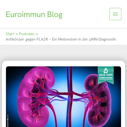
Zum
Inhalt
Euroimmun Blog
springen
Start
Podcasts
Antikörper gegen PLA2R – Ein Meilenstein in der pMN-Diagnostik