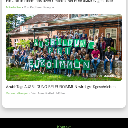
Ein Job in einem positiven Umfeld? Bei EUROIMMUN geht das!
Mitarbeiter
• Von
Kathleen Koeppe
Azubi-Tag: AUSBILDUNG BEI EUROIMMUN wird großgeschrieben!
Veranstaltungen
• Von
Anna-Kathrin Müller
Kontakt