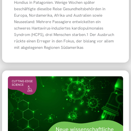
Hondius in Patagonien. Wenige Wochen später
beschäftigte dieselbe Reise Gesundheitsbehörden in
Europa, Nordamerika, Afrika und Australien sowie
Neuseeland: Mehrere Passagiere entwickelten ein
schweres Hantavirus-induziertes kardiopulmonales
Syndrom (HCPS), drei Menschen starben.1 Der Ausbruch
rückte einen Erreger in den Fokus, der bislang vor allem
mit abgelegenen Regionen Südamerikas