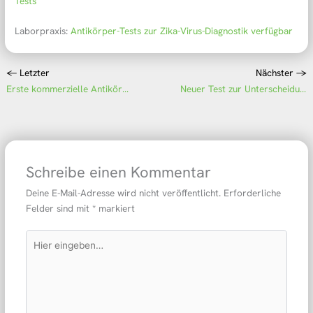
Tests
Laborpraxis:
Antikörper-Tests zur Zika-Virus-Diagnostik verfügbar
←
Letzter
Nächster
→
Erste kommerzielle Antikörper-Tests zur Zika-Virus-Diagnostik ab sofort verfügbar
Neuer Test zur Unterscheidung „echter“ Erdnuss-Allergien und unbedenklicher Kreuzreaktionen
Schreibe einen Kommentar
Deine E-Mail-Adresse wird nicht veröffentlicht.
Erforderliche
Felder sind mit
*
markiert
Hier
eingeben…