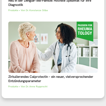
Neu in der Dengue-Test-Familie: Höchste Spezifität für Ihre
Diagnostik
Produkte
• Von
Dr. Konstanze Stiba
Zirkulierendes Calprotectin – ein neuer, vielversprechender
Entzündungsparameter
Produkte
• Von
Dr. Anne Rupprecht