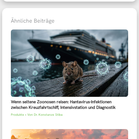
Ähnliche Beiträge
Wenn seltene Zoonosen reisen: Hantavirus-Infektionen
zwischen Kreuzfahrtschiff, Intensivstation und Diagnostik
Produkte
• Von
Dr. Konstanze Stiba