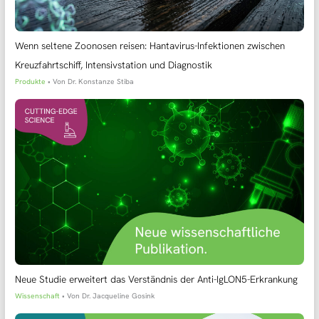
Wenn seltene Zoonosen reisen: Hantavirus-Infektionen zwischen
Kreuzfahrtschiff, Intensivstation und Diagnostik
Produkte
• Von
Dr. Konstanze Stiba
Neue Studie erweitert das Verständnis der Anti-IgLON5-Erkrankung
Wissenschaft
• Von
Dr. Jacqueline Gosink