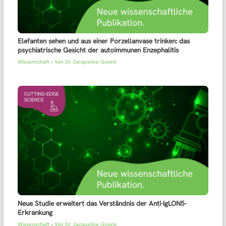
Elefanten sehen und aus einer Porzellanvase trinken: das
psychiatrische Gesicht der autoimmunen Enzephalitis
Wissenschaft
• Von
Dr. Jacqueline Gosink
Neue Studie erweitert das Verständnis der Anti-IgLON5-
Erkrankung
Wissenschaft
• Von
Dr. Jacqueline Gosink