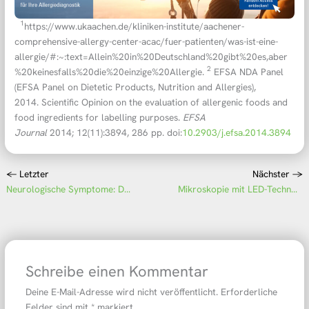
1
https://www.ukaachen.de/kliniken-institute/aachener-
comprehensive-allergy-center-acac/fuer-patienten/was-ist-eine-
allergie/#:~:text=Allein%20in%20Deutschland%20gibt%20es,aber
2
%20keinesfalls%20die%20einzige%20Allergie.
EFSA NDA Panel
(EFSA Panel on Dietetic Products, Nutrition and Allergies),
2014. Scientific Opinion on the evaluation of allergenic foods and
food ingredients for labelling purposes.
EFSA
Journal
2014; 12(11):3894, 286 pp. doi:
10.2903/j.efsa.2014.3894
←
Letzter
Nächster
→
Neurologische Symptome: Der Weg zur Diagnose
Mikroskopie mit LED-Technologie: Die EUROStar-Serie
Schreibe einen Kommentar
Deine E-Mail-Adresse wird nicht veröffentlicht.
Erforderliche
Felder sind mit
*
markiert