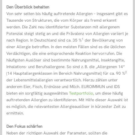
Den Überblick behalten
Von sehr selten bis häufig auftretende Allergien – insgesamt gibt es
Tausende von Strukturen, die vom Körper als fremd erkannt
werden. Die Zahl neu identifizierter Substanzen mit allergenem
Potenzial steigt stetig an und die Prävalenz von Allergien variiert je
1
nach Region. In Deutschland sind ca. 35 %
der Bevölkerung von
einer Allergie betroffen. In den meisten Fällen sind es die üblichen
Verdächtigen, die eine entsprechende Reaktion hervorrufen. Die
häufigsten Auslöser sind bestimmte Nahrungsmittel, Insektengifte,
Inhalations- und Berufsallergene. So sind z. B. die „Allergenen 14“
2
(14 Hauptallergenklassen im Bereich Nahrungsmittel) für ca. 90 %
der Lebensmittelallergien verantwortlich. Hierzu zählen unter
anderem Eier, Fisch, Erdnüsse und Milch. EUROIMMUN und IDS
bieten ein sorgfältig ausgewähltes
Testportfolio
, um diese häufig
auftretenden Allergien zu identifizieren. Mit Hilfe dieser Auswahl ist
es möglich, die relevantesten Allergieauslöser in kürzester Zeit zu
ermitteln.
Den Fokus schärfen
Neben der richtigen Auswahl der Parameter, sollten die