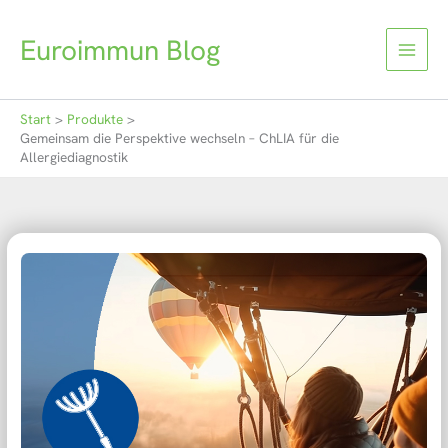
Zum
Inhalt
Euroimmun Blog
springen
Start
Produkte
Gemeinsam die Perspektive wechseln – ChLIA für die
Allergiediagnostik