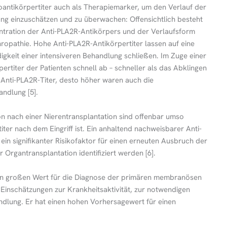
oantikörpertiter auch als Therapiemarker, um den Verlauf der
ng einzuschätzen und zu überwachen: Offensichtlich besteht
ntration der Anti-PLA2R-Antikörpers und der Verlaufsform
opathie. Hohe Anti-PLA2R-Antikörpertiter lassen auf eine
igkeit einer intensiveren Behandlung schließen. Im Zuge einer
rtiter der Patienten schnell ab – schneller als das Abklingen
e Anti-PLA2R-Titer, desto höher waren auch die
ndlung [5].
n nach einer Nierentransplantation sind offenbar umso
iter nach dem Eingriff ist. Ein anhaltend nachweisbarer Anti-
 ein signifikanter Risikofaktor für einen erneuten Ausbruch der
rgantransplantation identifiziert werden [6].
nen großen Wert für die Diagnose der primären membranösen
 Einschätzungen zur Krankheitsaktivität, zur notwendigen
dlung. Er hat einen hohen Vorhersagewert für einen