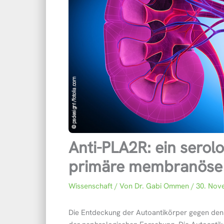
Anti-PLA2R: ein serol
primäre membranöse
Wissenschaft
/ Von
Dr. Gabi Ommen
/
30. Nov
Die Entdeckung der Autoantikörper gegen den P