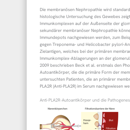
Die membranösen Nephropathie wird standardmäß
histologische Untersuchung des Gewebes zeig
Immunkomplexen auf der Außenseite der glome
sekundärer membranöser Nephropathie können 
Immundepots nachgewiesen werden, zum Beisp
gegen Treponema- und Helicobacter pylori-An
Zielantigen, welches bei der primären membra
Immunkomplex-Ablagerungen an der glomerulä
2009 beschrieben Beck et al. erstmals den Phop
Autoantikörper, die die primäre Form der me
untersuchten Patienten, die an primärer memb
PLA2R (Anti-PLA2R) im Serum nachgewiesen wer
Anti-PLA2R-Autoantikörper und die Pathogen