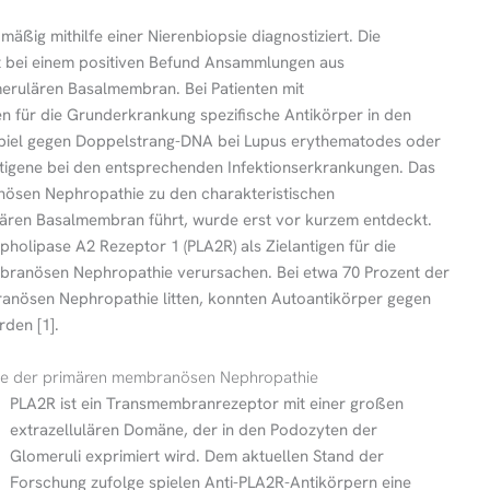
ig mithilfe einer Nierenbiopsie diagnostiziert. Die
t bei einem positiven Befund Ansammlungen aus
rulären Basalmembran. Bei Patienten mit
für die Grunderkrankung spezifische Antikörper in den
iel gegen Doppelstrang-DNA bei Lupus erythematodes oder
tigene bei den entsprechenden Infektionserkrankungen. Das
nösen Nephropathie zu den charakteristischen
ren Basalmembran führt, wurde erst vor kurzem entdeckt.
holipase A2 Rezeptor 1 (PLA2R) als Zielantigen für die
mbranösen Nephropathie verursachen. Bei etwa 70 Prozent der
ranösen Nephropathie litten, konnten Autoantikörper gegen
den [1].
ese der primären membranösen Nephropathie
PLA2R ist ein Transmembranrezeptor mit einer großen
extrazellulären Domäne, der in den Podozyten der
Glomeruli exprimiert wird. Dem aktuellen Stand der
Forschung zufolge spielen Anti-PLA2R-Antikörpern eine