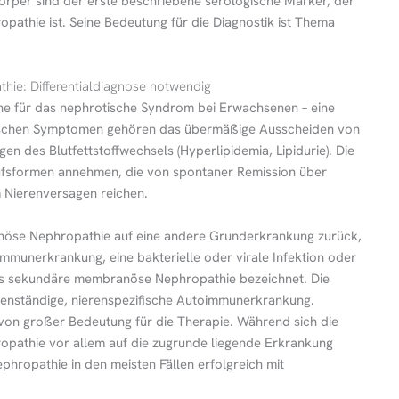
örper sind der erste beschriebene serologische Marker, der
pathie ist. Seine Bedeutung für die Diagnostik ist Thema
ie: Differentialdiagnose notwendig
e für das nephrotische Syndrom bei Erwachsenen – eine
pischen Symptomen gehören das übermäßige Ausscheiden von
gen des Blutfettstoffwechsels (Hyperlipidemia, Lipidurie). Die
ufsformen annehmen, die von spontaner Remission über
m Nierenversagen reichen.
ranöse Nephropathie auf eine andere Grunderkrankung zurück,
mmunerkrankung, eine bakterielle oder virale Infektion oder
 als sekundäre membranöse Nephropathie bezeichnet. Die
enständige, nierenspezifische Autoimmunerkrankung.
von großer Bedeutung für die Therapie. Während sich die
athie vor allem auf die zugrunde liegende Erkrankung
hropathie in den meisten Fällen erfolgreich mit