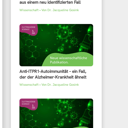
aus einem neu identifizierten Fall
Wissenschaft
• Von
Dr. Jacqueline Gosink
Anti-ITPR1-Autoimmunität – ein Fall,
der der Alzheimer-Krankheit ähnelt
Wissenschaft
• Von
Dr. Jacqueline Gosink