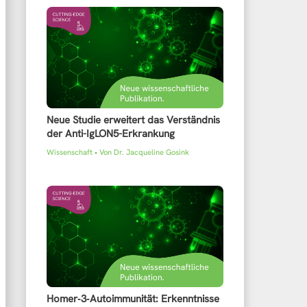
Neue Studie erweitert das Verständnis
der Anti-IgLON5-Erkrankung
Wissenschaft
• Von
Dr. Jacqueline Gosink
Homer‑3‑Autoimmunität: Erkenntnisse