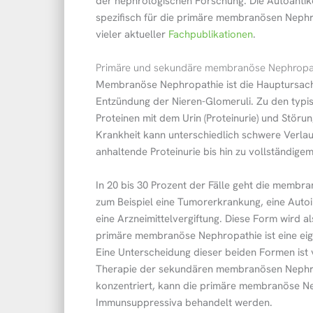
der nephrologischen Forschung. Die Autoantik
spezifisch für die primäre membranösen Nephro
vieler aktueller
Fachpublikationen
.
Primäre und sekundäre membranöse Nephropath
Membranöse Nephropathie ist die Hauptursach
Entzündung der Nieren-Glomeruli. Zu den ty
Proteinen mit dem Urin (Proteinurie) und Störun
Krankheit kann unterschiedlich schwere Verla
anhaltende Proteinurie bis hin zu vollständige
In 20 bis 30 Prozent der Fälle geht die memb
zum Beispiel eine Tumorerkrankung, eine Autoi
eine Arzneimittelvergiftung. Diese Form wird
primäre membranöse Nephropathie ist eine eig
Eine Unterscheidung dieser beiden Formen ist 
Therapie der sekundären membranösen Nephrop
konzentriert, kann die primäre membranöse Nep
Immunsuppressiva behandelt werden.